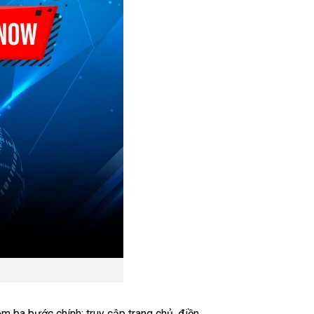
ồm ba bước chính: truy cập trang chủ, điền