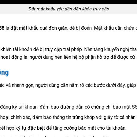
Đặt mật khẩu yếu dẫn đến khóa truy cập
88
là đặt mật khẩu quá đơn giản, dễ bị đoán. Mật khẩu cần chứa 
iến tài khoản dễ bị truy cập trái phép. Nền tảng khuyến nghị tha
 hoạt động lạ, người dùng nên liên hệ bộ phận hỗ trợ để được xử lý
óng
ác và nhanh gọn, người dùng cần nắm rõ các bước dưới đây, giúp tố
c đăng ký tài khoản, đảm bảo đường dẫn có chứng chỉ bảo mật SS
thoại chính xác, đảm bảo thông tin trùng khớp với giấy tờ cá nhân.
ết hợp ký tự đặc biệt để tăng cường bảo mật cho tài khoản.