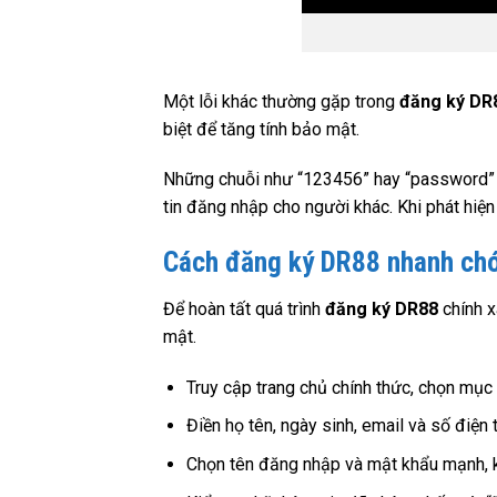
Một lỗi khác thường gặp trong
đăng ký DR
biệt để tăng tính bảo mật.
Những chuỗi như “123456” hay “password” kh
tin đăng nhập cho người khác. Khi phát hiện
Cách đăng ký DR88 nhanh ch
Để hoàn tất quá trình
đăng ký DR88
chính x
mật.
Truy cập trang chủ chính thức, chọn mụ
Điền họ tên, ngày sinh, email và số điện 
Chọn tên đăng nhập và mật khẩu mạnh, k