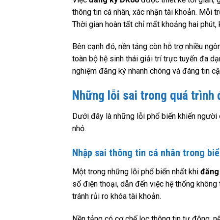
thông tin cá nhân, xác nhận tài khoản. Mỗi 
Thời gian hoàn tất chỉ mất khoảng hai phút
Bên cạnh đó, nền tảng còn hỗ trợ nhiều ngôn
toàn bộ hệ sinh thái giải trí trực tuyến đa 
nghiệm đăng ký nhanh chóng và đáng tin cậ
Những lỗi sai trong quá trình
Dưới đây là những lỗi phổ biến khiến người
nhỏ.
Nhập sai thông tin cá nhân trong b
Một trong những lỗi phổ biến nhất khi
đăng
số điện thoại, dẫn đến việc hệ thống không 
tránh rủi ro khóa tài khoản.
Nền tảng có cơ chế lọc thông tin tự động, nế