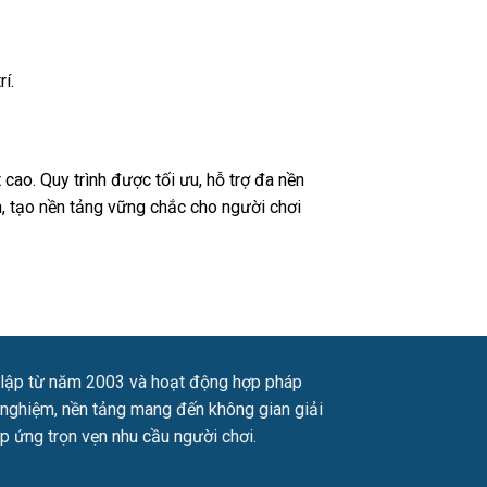
í.
cao. Quy trình được tối ưu, hỗ trợ đa nền
n, tạo nền tảng vững chắc cho người chơi
h lập từ năm 2003 và hoạt động hợp pháp
h nghiệm, nền tảng mang đến không gian giải
p ứng trọn vẹn nhu cầu người chơi.