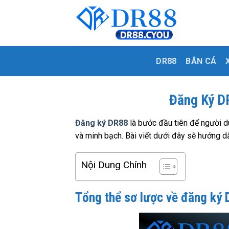
Bỏ
qua
nội
dung
DR88
BẮN CÁ
Đăng Ký D
Đăng ký DR88
là bước đầu tiên để người dù
và minh bạch. Bài viết dưới đây sẽ hướng dẫ
Nội Dung Chính
Tổng thể sơ lược về đăng ký