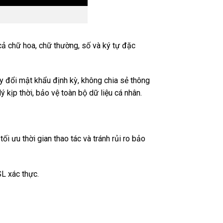
cả chữ hoa, chữ thường, số và ký tự đặc
y đổi mật khẩu định kỳ, không chia sẻ thông
 kịp thời, bảo vệ toàn bộ dữ liệu cá nhân.
i ưu thời gian thao tác và tránh rủi ro bảo
L xác thực.