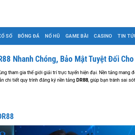
XỔ SỐ
BÓNG ĐÁ
NỔ HŨ
GAME BÀI
CASINO
TIN TỨ
R88 Nhanh Chóng, Bảo Mật Tuyệt Đối Cho
ng tham gia thế giới giải trí trực tuyến hiện đại. Nền tảng mang 
n chi tiết quy trình đăng ký nền tảng
DR88
, giúp bạn tránh sai sót
 DR88