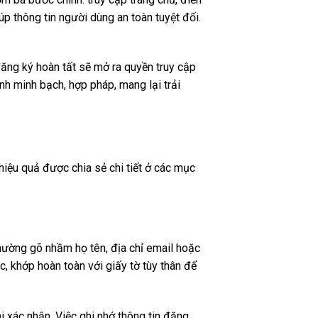
p thông tin người dùng an toàn tuyệt đối.
 đăng ký hoàn tất sẽ mở ra quyền truy cập
ính minh bạch, hợp pháp, mang lại trải
hiệu quả được chia sẻ chi tiết ở các mục
thường gõ nhầm họ tên, địa chỉ email hoặc
c, khớp hoàn toàn với giấy tờ tùy thân để
hi xác nhận. Việc ghi nhớ thông tin đăng