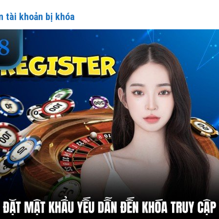
 tài khoản bị khóa