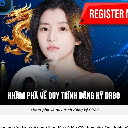
Khám phá về quy trình đăng ký DR88
giúp người dùng dễ dàng thao tác dù lần đầu truy cập. Quy trình g