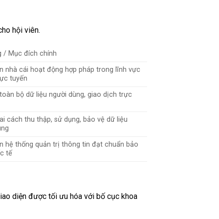
oàn bộ dữ liệu người dùng, giao dịch trực
i cách thu thập, sử dụng, bảo vệ dữ liệu
ùng
n hệ thống quản trị thông tin đạt chuẩn bảo
c tế
Giao diện được tối ưu hóa với bố cục khoa
 cập nhật thường xuyên. Mỗi nội dung đều