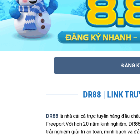
DR88 | LINK TR
DR88
là nhà cái cá trực tuyến hàng đầu ch
Freeport.
Với hơn 20 năm kinh nghiệm, DR88 
trải nghiệm giải trí an toàn, minh bạch và đẳ
>>>
LINK TRUY CẬP CHÍNH T
Giới thiệu thương hiệu DR88
DR88
được thành lập vào năm 2003, đánh dấu
mục tiêu rõ ràng: mang đến cho hội viên một