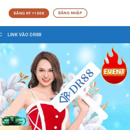
ĐĂNG NHẬP
ĐĂNG KÝ +100K
C
LINK VÀO DR88