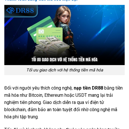
Tối ưu giao dịch với hệ thống tiền mã hóa
Đối với người yêu thích công nghệ,
nạp tiền DR88
bằng tiền
mã hóa như Bitcoin, Ethereum hoặc USDT mang lại trải
nghiệm tiên phong. Giao dịch diễn ra qua ví điện tử
blockchain, đảm bảo an toàn tuyệt đối nhờ công nghệ mã
hóa phi tập trung.