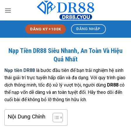
Bỏ
qua
nội
dung
ĐĂNG NHẬP
ĐĂNG KÝ +100K
Nạp Tiền DR88 Siêu Nhanh, An Toàn Và Hiệu
Quả Nhất
Nạp tiền DR88
là bước đầu tiên để bạn trải nghiệm hệ sinh
thái giải trí trực tuyến hấp dẫn và đa dạng. Với quy trình giao
dịch thông minh, tốc độ xử lý vượt trội, người dùng
DR88
có
thể nạp vốn dễ dàng và an toàn tuyệt đối. Hãy theo dõi đến
cuối bài để không bỏ lỡ thông tin hữu ích.
Nội Dung Chính