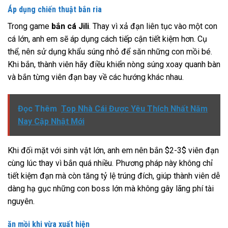
Áp dụng chiến thuật bắn ria
Trong game
bắn cá Jili
. Thay vì xả đạn liên tục vào một con
cá lớn, anh em sẽ áp dụng cách tiếp cận tiết kiệm hơn. Cụ
thể, nên sử dụng khẩu súng nhỏ để săn những con mồi bé.
Khi bắn, thành viên hãy điều khiển nòng súng xoay quanh bàn
và bắn từng viên đạn bay về các hướng khác nhau.
Đọc Thêm
Top Nhà Cái Được Yêu Thích Nhất Năm
Nay Cập Nhật Mới
Khi đối mặt với sinh vật lớn, anh em nên bắn
$2-3$
viên đạn
cùng lúc thay vì bắn quá nhiều. Phương pháp này không chỉ
tiết kiệm đạn mà còn tăng tỷ lệ trúng đích, giúp thành viên dễ
dàng hạ gục những con boss lớn mà không gây lãng phí tài
nguyên.
ăn mồi khi vừa xuất hiện