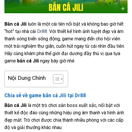
Bắn cá Jili
luôn là một cái tên nổi bật và không bao giờ hết
“hot” tại nhà cái
Dr88
. Với thiết kế hình ảnh tuyệt đẹp và âm
thanh sóng biển sống động, game mang đến cho hội viên
một trải nghiệm thư giãn, cuốn hút ngay từ cái nhìn đầu tiên.
Hãy cùng khám phá thế giới đại dương đầy thú vị qua tựa
game
bắn cá Jili
ngay bây giờ nhé
Nội Dung Chính
Chia sẻ về game bắn cá Jili tại Dr88
Bắn cá Jili
là một trò chơi săn boss xuất sắc, nổi bật với
thiết kế độc đáo cùng những hiệu ứng âm thanh và hình ảnh
đẹp mắt. Trò chơi được chia thành nhiều phòng với các cấp
độ và giải thưởng khác nhau