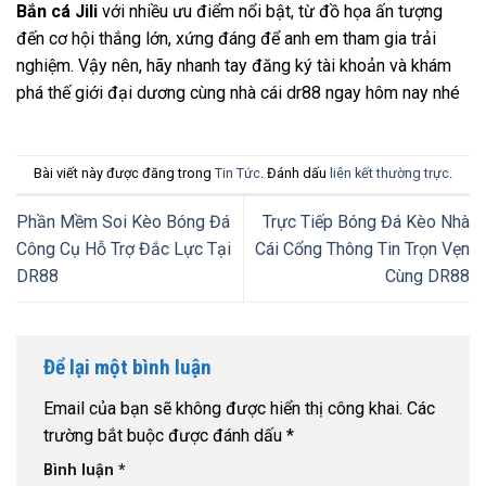
Bắn cá Jili
với nhiều ưu điểm nổi bật, từ đồ họa ấn tượng
đến cơ hội thắng lớn, xứng đáng để anh em tham gia trải
nghiệm. Vậy nên, hãy nhanh tay đăng ký tài khoản và khám
phá thế giới đại dương cùng nhà cái dr88 ngay hôm nay nhé
Bài viết này được đăng trong
Tin Tức
. Đánh dấu
liên kết thường trực
.
Phần Mềm Soi Kèo Bóng Đá
Trực Tiếp Bóng Đá Kèo Nhà
Công Cụ Hỗ Trợ Đắc Lực Tại
Cái Cổng Thông Tin Trọn Vẹn
DR88
Cùng DR88
Để lại một bình luận
Email của bạn sẽ không được hiển thị công khai.
Các
trường bắt buộc được đánh dấu
*
Bình luận
*