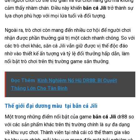
để người chơi có thể thư giãn và vui chơi hàng giờ mà không
cảm thấy nhàm chán. Điều này khiến
bắn cá Jili
trở thành sự
lựa chọn phù hợp với mọi lứa tuổi và đối tượng.
Ngoài ra, trò chơi còn mang đến nhiều cơ hội để người chơi
nhận được phần thưởng giá trị một cách nhanh chóng. So với
các trò chơi khác, săn cá Jili vẫn giữ được vị thế độc đáo
nhờ vào thiết kế ấn tượng và tỷ lệ đổi thưởng hấp dẫn, làm
nổi bật trò chơi trên thị trường game săn thưởng.
Đọc Thêm
Kinh Nghiệm Nổ Hũ DR88: Bí Quyết
Thắng Lớn Cho Tân Binh
Thế giới đại dương màu tại bắn cá Jili
Một trong những điểm nổi bật của game
bắn cá Jili
dr88 so
với các sản phẩm khác trên thị trường chính là sự đa dạng
về khu vực chơi. Thành viên tại nhà cái có thể tham gia vào